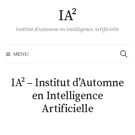
A
IA²
l
l
e
Institut d'Automne en Intelligence Artificielle
r
a
u
MENU
R
c
o
e
n
IA² – Institut d’Automne
t
c
en Intelligence
e
n
Artificielle
h
u
e