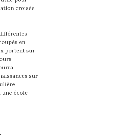
sation croisée
différentes
écoupés en
x portent sur
cours
ourra
naissances sur
ulière
t une école