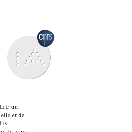
r
c
h
e
r
ffrir un
elle et de
:
lus
 utile pour