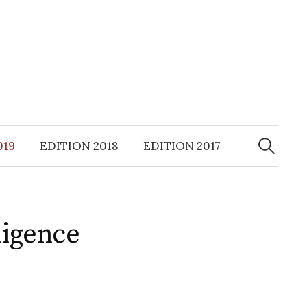
019
EDITION 2018
EDITION 2017
R
e
ligence
c
h
e