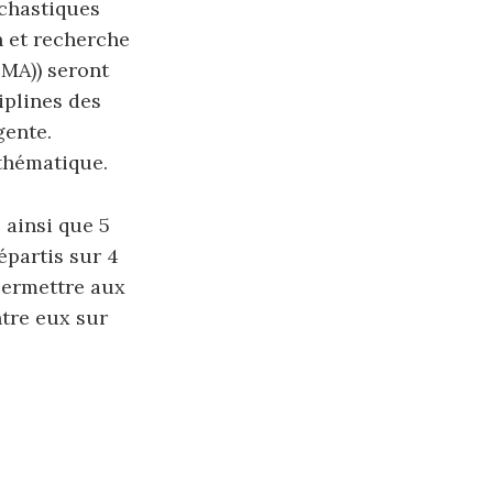
chastiques
n et recherche
SMA)) seront
iplines des
gente.
thématique.
ainsi que 5
épartis sur 4
permettre aux
ntre eux sur