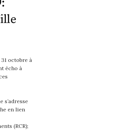
9:
ille
 31 octobre à
ant écho à
 ces
ne s’adresse
he en lien
ents (RCR);