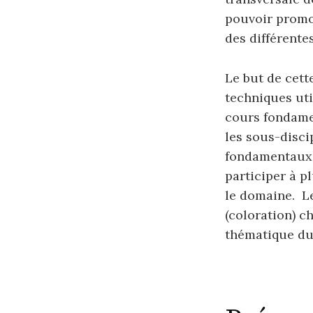
pouvoir promou
des différentes
Le but de cett
techniques uti
cours fondame
les sous-discip
fondamentaux 
participer à p
le domaine. L
(coloration) c
thématique d