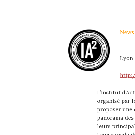
News
Lyon 
http:/
L’Institut d’Au
organisé par l
proposer une éc
panorama des d
leurs principa
transversale de