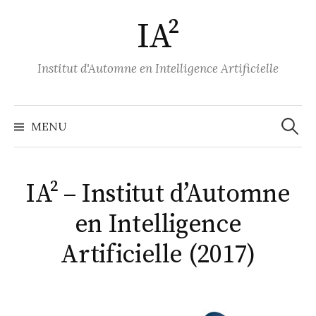
A
IA²
l
l
e
Institut d'Automne en Intelligence Artificielle
r
a
u
MENU
R
c
o
e
n
IA² – Institut d’Automne
t
c
en Intelligence
e
n
Artificielle (2017)
h
u
e