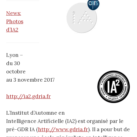
r
News:
Photos
c
d’IA2
h
Lyon –
e
du 30
octobre
r
au 3 novembre 2017
http://ia2.gdria.fr
L’Institut d’Automne en
:
Intelligence Artificielle (IA2) est organisé par le
pré-GDR IA (
http://www.gdria.fr
). Il a pour but de