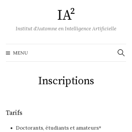
A
IA²
l
l
e
Institut d'Automne en Intelligence Artificielle
r
a
u
MENU
R
c
o
e
n
Inscriptions
t
c
e
n
h
u
Tarifs
e
Doctorants, étudiants et amateurs*