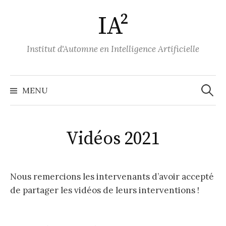
A
IA²
l
l
e
Institut d'Automne en Intelligence Artificielle
r
a
u
MENU
R
c
o
e
n
Vidéos 2021
t
c
e
n
Nous remercions les intervenants d’avoir accepté
h
u
de partager les vidéos de leurs interventions !
e